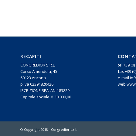
RECAPITI
CONTA
CONGREDIOR S.R.L.
tel +39 (0
Corso Amendola, 45
fax +39 (0
60123 Ancona
e-mail in
p.iva 02391820426
web www.c
ISCRIZIONE REA: AN-183829
Capitale sociale: € 30.000,00
© Copyright 2018 - Congredior s.r.l.