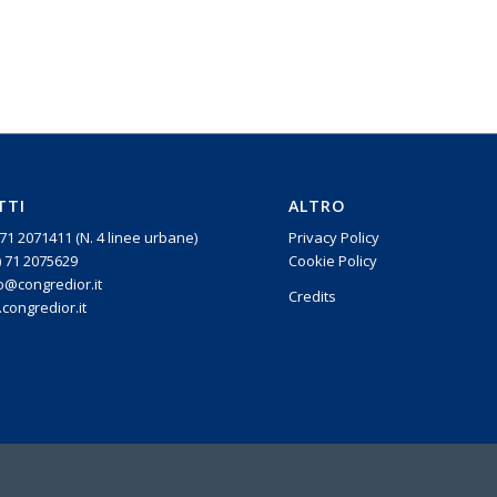
Continua a leggere
TTI
ALTRO
) 71 2071411 (N. 4 linee urbane)
Privacy Policy
) 71 2075629
Cookie Policy
fo@congredior.it
Credits
ongredior.it