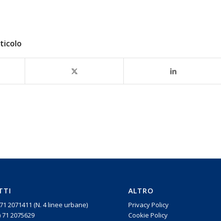
ticolo
TTI
ALTRO
) 71 2071411 (N. 4 linee urbane)
Privacy Policy
) 71 2075629
Cookie Policy