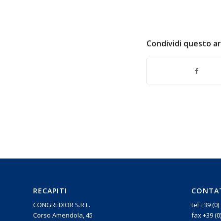
Condividi questo ar
RECAPITI
CONTA
CONGREDIOR S.R.L.
tel +39 (0
Corso Amendola, 45
fax +39 (0