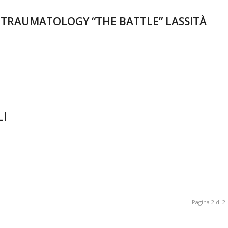
 TRAUMATOLOGY “THE BATTLE” LASSITÀ
LI
Pagina 2 di 2