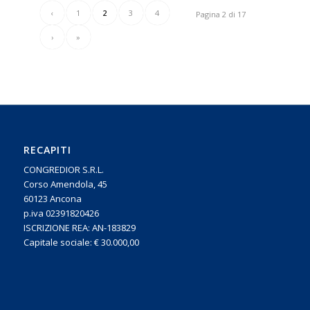
‹
1
2
3
4
Pagina 2 di 17
›
»
RECAPITI
CONGREDIOR S.R.L.
Corso Amendola, 45
60123 Ancona
p.iva 02391820426
ISCRIZIONE REA: AN-183829
Capitale sociale: € 30.000,00